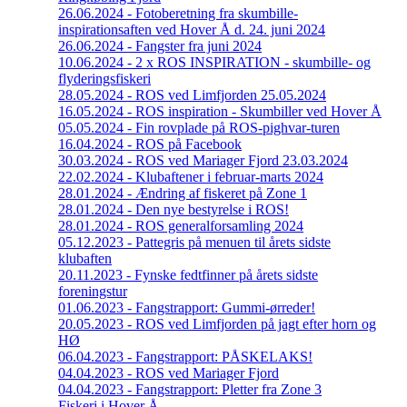
26.06.2024 - Fotoberetning fra skumbille-
inspirationsaften ved Hover Å d. 24. juni 2024
26.06.2024 - Fangster fra juni 2024
10.06.2024 - 2 x ROS INSPIRATION - skumbille- og
flyderingsfiskeri
28.05.2024 - ROS ved Limfjorden 25.05.2024
16.05.2024 - ROS inspiration - Skumbiller ved Hover Å
05.05.2024 - Fin rovplade på ROS-pighvar-turen
16.04.2024 - ROS på Facebook
30.03.2024 - ROS ved Mariager Fjord 23.03.2024
22.02.2024 - Klubaftener i februar-marts 2024
28.01.2024 - Ændring af fiskeret på Zone 1
28.01.2024 - Den nye bestyrelse i ROS!
28.01.2024 - ROS generalforsamling 2024
05.12.2023 - Pattegris på menuen til årets sidste
klubaften
20.11.2023 - Fynske fedtfinner på årets sidste
foreningstur
01.06.2023 - Fangstrapport: Gummi-ørreder!
20.05.2023 - ROS ved Limfjorden på jagt efter horn og
HØ
06.04.2023 - Fangstrapport: PÅSKELAKS!
04.04.2023 - ROS ved Mariager Fjord
04.04.2023 - Fangstrapport: Pletter fra Zone 3
Fiskeri i Hover Å