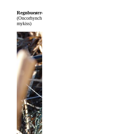
Regnbueørred
(Oncorhynchus
mykiss)