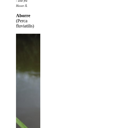
- alle fra
Hover Å.
Aborre
(Perca
fluviatilis)