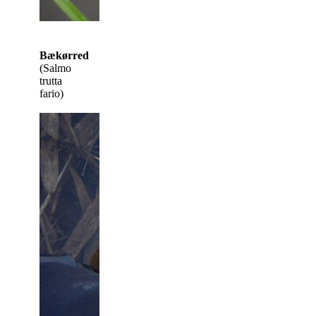
Bækørred
(Salmo
trutta
fario)