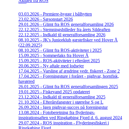
Aktuelt fra ROS
03.03.2026 - Premiere-hygge i bålhytten
23.02.2026 - Sæsonstart 2026
29.01.2026 - Glimt fra ROS generalforsamling 2026
22.12.2025 - Stemningsbilleder fra årets Sildeaften
22.12.2025 - Indkald til generalforsamling 2026
08.10.2025 - JK's Juniorklub gæstefisker ved Hover Å
(22.09.2025)
08.10.2025 - Glimt fra ROS-aktiviteter i 2025
15.09.2025 - Sommerlaks fra Hover Å
15.09.2025 - ROS-aktiviteter i efteråret 2025
20.06.2025 - Ny aftale med lodsejer
17.04.2025 - Varsling af ændring vedr. fiskeret - Zone 2
17.04.2025 - Foreningsture i foråret - pighvar, hornfisk,
havørred
26.01.2025 - Glimt fra ROS generalforsamlingen 2025
19.01.2025 - Fiskevand 2025 opdateret
23.12.2024 - Indkald til generalforsamling 2025
21.10.2024 - Efterårsfangster i størrelse S og L
26.09.2024 - Igen pighvar-succes på foreningstur
13.08.2024 - Fotoberetning fra flyderings-
inspirationsaften ved Ringkøbing Fjord d. 6. august 2024
29.07.2024 - ROS inspiration - Flyderingsfiskeri i
Ringkøbing Fjord