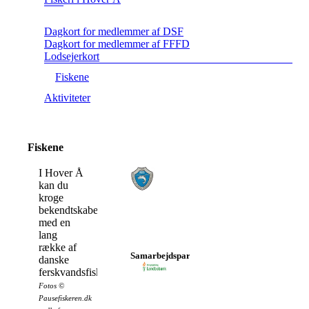
Dagkort for medlemmer af DSF
Dagkort for medlemmer af FFFD
Lodsejerkort
Fiskene
Aktiviteter
Fiskene
I Hover Å
kan du
kroge
bekendtskabet
med en
lang
række af
Samarbejdspartner
danske
ferskvandsfisk:
Fotos
©
Pausefiskeren.dk