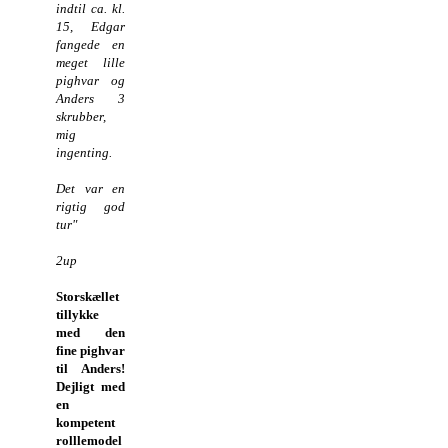
indtil ca. kl.
15, Edgar
fangede en
meget lille
pighvar og
Anders 3
skrubber,
mig
ingenting.
Det var en
rigtig god
tur"
2up
Storskællet
tillykke
med den
fine pighvar
til Anders!
Dejligt med
en
kompetent
rolllemodel