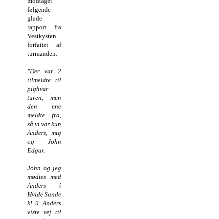
modtaget
følgende
glade
rapport fra
Vestkysten
forfattet af
turmanden:
"Der var 2
tilmeldte til
pighvar
turen, men
den ene
meldte fra,
så vi var kun
Anders, mig
og John
Edgar.
John og jeg
mødtes med
Anders i
Hvide Sande
kl 9. Anders
viste vej til