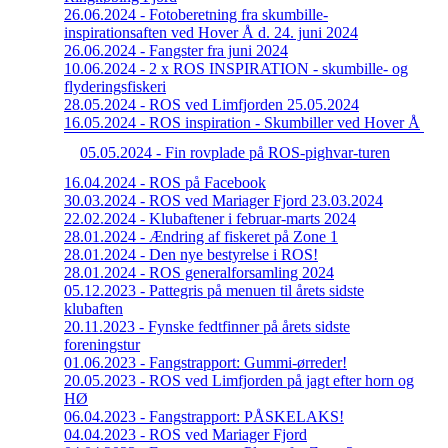
26.06.2024 - Fotoberetning fra skumbille-
inspirationsaften ved Hover Å d. 24. juni 2024
26.06.2024 - Fangster fra juni 2024
10.06.2024 - 2 x ROS INSPIRATION - skumbille- og
flyderingsfiskeri
28.05.2024 - ROS ved Limfjorden 25.05.2024
16.05.2024 - ROS inspiration - Skumbiller ved Hover Å
05.05.2024 - Fin rovplade på ROS-pighvar-turen
16.04.2024 - ROS på Facebook
30.03.2024 - ROS ved Mariager Fjord 23.03.2024
22.02.2024 - Klubaftener i februar-marts 2024
28.01.2024 - Ændring af fiskeret på Zone 1
28.01.2024 - Den nye bestyrelse i ROS!
28.01.2024 - ROS generalforsamling 2024
05.12.2023 - Pattegris på menuen til årets sidste
klubaften
20.11.2023 - Fynske fedtfinner på årets sidste
foreningstur
01.06.2023 - Fangstrapport: Gummi-ørreder!
20.05.2023 - ROS ved Limfjorden på jagt efter horn og
HØ
06.04.2023 - Fangstrapport: PÅSKELAKS!
04.04.2023 - ROS ved Mariager Fjord