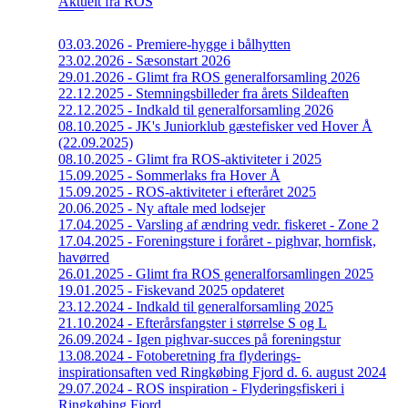
Aktuelt fra ROS
03.03.2026 - Premiere-hygge i bålhytten
23.02.2026 - Sæsonstart 2026
29.01.2026 - Glimt fra ROS generalforsamling 2026
22.12.2025 - Stemningsbilleder fra årets Sildeaften
22.12.2025 - Indkald til generalforsamling 2026
08.10.2025 - JK's Juniorklub gæstefisker ved Hover Å
(22.09.2025)
08.10.2025 - Glimt fra ROS-aktiviteter i 2025
15.09.2025 - Sommerlaks fra Hover Å
15.09.2025 - ROS-aktiviteter i efteråret 2025
20.06.2025 - Ny aftale med lodsejer
17.04.2025 - Varsling af ændring vedr. fiskeret - Zone 2
17.04.2025 - Foreningsture i foråret - pighvar, hornfisk,
havørred
26.01.2025 - Glimt fra ROS generalforsamlingen 2025
19.01.2025 - Fiskevand 2025 opdateret
23.12.2024 - Indkald til generalforsamling 2025
21.10.2024 - Efterårsfangster i størrelse S og L
26.09.2024 - Igen pighvar-succes på foreningstur
13.08.2024 - Fotoberetning fra flyderings-
inspirationsaften ved Ringkøbing Fjord d. 6. august 2024
29.07.2024 - ROS inspiration - Flyderingsfiskeri i
Ringkøbing Fjord