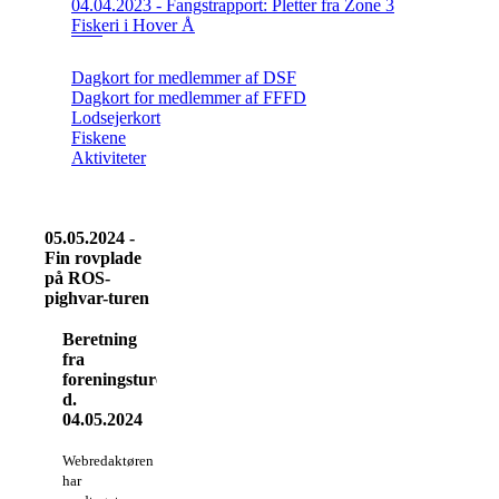
04.04.2023 - Fangstrapport: Pletter fra Zone 3
Fiskeri i Hover Å
Dagkort for medlemmer af DSF
Dagkort for medlemmer af FFFD
Lodsejerkort
Fiskene
Aktiviteter
05.05.2024 -
Fin rovplade
på ROS-
pighvar-turen
Beretning
fra
foreningsturen
d.
04.05.2024
Webredaktøren
har