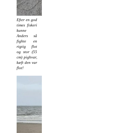
Efter en god
times fiskeri
kunne
Anders så
fighte en
rigtig flot
og stor (55
cm) pighvar,
kæft den var
flot!