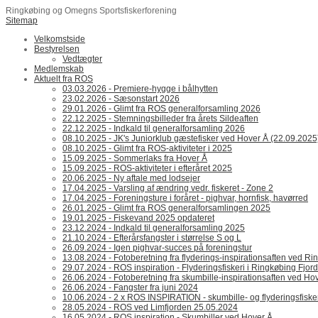
Ringkøbing og Omegns Sportsfiskerforening
Sitemap
Velkomstside
Bestyrelsen
Vedtægter
Medlemskab
Aktuelt fra ROS
03.03.2026 - Premiere-hygge i bålhytten
23.02.2026 - Sæsonstart 2026
29.01.2026 - Glimt fra ROS generalforsamling 2026
22.12.2025 - Stemningsbilleder fra årets Sildeaften
22.12.2025 - Indkald til generalforsamling 2026
08.10.2025 - JK's Juniorklub gæstefisker ved Hover Å (22.09.2025
08.10.2025 - Glimt fra ROS-aktiviteter i 2025
15.09.2025 - Sommerlaks fra Hover Å
15.09.2025 - ROS-aktiviteter i efteråret 2025
20.06.2025 - Ny aftale med lodsejer
17.04.2025 - Varsling af ændring vedr. fiskeret - Zone 2
17.04.2025 - Foreningsture i foråret - pighvar, hornfisk, havørred
26.01.2025 - Glimt fra ROS generalforsamlingen 2025
19.01.2025 - Fiskevand 2025 opdateret
23.12.2024 - Indkald til generalforsamling 2025
21.10.2024 - Efterårsfangster i størrelse S og L
26.09.2024 - Igen pighvar-succes på foreningstur
13.08.2024 - Fotoberetning fra flyderings-inspirationsaften ved Ri
29.07.2024 - ROS inspiration - Flyderingsfiskeri i Ringkøbing Fjord
26.06.2024 - Fotoberetning fra skumbille-inspirationsaften ved Hov
26.06.2024 - Fangster fra juni 2024
10.06.2024 - 2 x ROS INSPIRATION - skumbille- og flyderingsfiske
28.05.2024 - ROS ved Limfjorden 25.05.2024
16.05.2024 - ROS inspiration - Skumbiller ved Hover Å