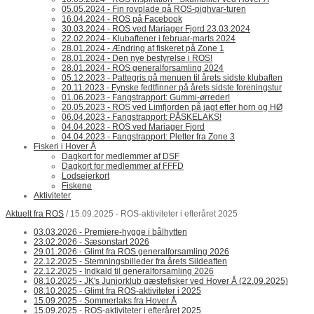
05.05.2024 - Fin rovplade på ROS-pighvar-turen
16.04.2024 - ROS på Facebook
30.03.2024 - ROS ved Mariager Fjord 23.03.2024
22.02.2024 - Klubaftener i februar-marts 2024
28.01.2024 - Ændring af fiskeret på Zone 1
28.01.2024 - Den nye bestyrelse i ROS!
28.01.2024 - ROS generalforsamling 2024
05.12.2023 - Pattegris på menuen til årets sidste klubaften
20.11.2023 - Fynske fedtfinner på årets sidste foreningstur
01.06.2023 - Fangstrapport: Gummi-ørreder!
20.05.2023 - ROS ved Limfjorden på jagt efter horn og HØ
06.04.2023 - Fangstrapport: PÅSKELAKS!
04.04.2023 - ROS ved Mariager Fjord
04.04.2023 - Fangstrapport: Pletter fra Zone 3
Fiskeri i Hover Å
Dagkort for medlemmer af DSF
Dagkort for medlemmer af FFFD
Lodsejerkort
Fiskene
Aktiviteter
Aktuelt fra ROS
/ 15.09.2025 - ROS-aktiviteter i efteråret 2025
03.03.2026 - Premiere-hygge i bålhytten
23.02.2026 - Sæsonstart 2026
29.01.2026 - Glimt fra ROS generalforsamling 2026
22.12.2025 - Stemningsbilleder fra årets Sildeaften
22.12.2025 - Indkald til generalforsamling 2026
08.10.2025 - JK's Juniorklub gæstefisker ved Hover Å (22.09.2025)
08.10.2025 - Glimt fra ROS-aktiviteter i 2025
15.09.2025 - Sommerlaks fra Hover Å
15.09.2025 - ROS-aktiviteter i efteråret 2025