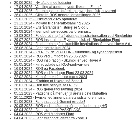
20.06.2025 - Ny aftale med lodsejer
17.04.2025 - Varsling af ændring vedr. fiskeret - Zone 2
17.04.2025 - Foreningsture i foråret - pighvar, hornfisk, havørred
26.01.2025 - Glimt fra ROS generalforsamlingen 2025
19.01.2025 - Fiskevand 2025 opdateret
23.12.2024 - Indkald til generalforsamling 2025
21.10.2024 - Efterårsfangster i størrelse S og L
26.09.2024 - Igen pighvar-succes på foreningstur
13.08.2024 - Fotoberetning fra flyderings-inspirationsaften ved Ringkøbin
29.07.2024 - ROS inspiration - Flyderingsfiskeri i Ringkøbing Fjord
26.06.2024 - Fotoberetning fra skumbille-inspirationsaften ved Hover Å d.
26.06.2024 - Fangster fra juni 2024
10.06.2024 - 2 x ROS INSPIRATION - skumbille- og flyderingsfiskeri
28.05.2024 - ROS ved Limfjorden 25.05.2024
16.05.2024 - ROS inspiration - Skumbiller ved Hover Å
05.05.2024 - Fin rovplade på ROS-pighvar-turen
16.04.2024 - ROS på Facebook
30.03.2024 - ROS ved Mariager Fjord 23.03.2024
22.02.2024 - Klubaftener i februar-marts 2024
28.01.2024 - Ændring af fiskeret på Zone 1
28.01.2024 - Den nye bestyrelse i ROS!
28.01.2024 - ROS generalforsamling 2024
05.12.2023 - Pattegris på menuen til årets sidste klubaften
20.11.2023 - Fynske fedtfinner på årets sidste foreningstur
01.06.2023 - Fangstrapport: Gummi-ørreder!
20.05.2023 - ROS ved Limfjorden på jagt efter horn og HØ
06.04.2023 - Fangstrapport: PÅSKELAKS!
04.04.2023 - ROS ved Mariager Fjord
04.04.2023 - Fangstrapport: Pletter fra Zone 3