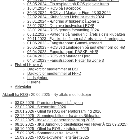
05.05.2024 - Fin rovplade på ROS-pighvar-turen
16.04.2024 - ROS på Facebook
30.03.2024 - ROS ved Mariager Fjord 23.03.2024
22.02.2024 - Klubaftener i februar-marts 2024
28.01.2024 - Ændring af fiskeret på Zone 1
28.01.2024 - Den nye bestyrelse i ROS!
28.01.2024 - ROS generalforsamling 2024
05.12.2023 - Pattegris på menuen til årets sidste klubaften
20.11.2023 - Fynske fedtfinner på årets sidste foreningstur
01.06.2023 - Fangstrapport: Gummi-ørreder!
20.05.2023 - ROS ved Limfjorden på jagt efter horn og HØ
06.04.2023 - Fangstrapport: PÅSKELAKS!
04.04.2023 - ROS ved Mariager Fjord
04.04.2023 - Fangstrapport: Pletter fra Zone 3
Fiskeri i Hover Å
Dagkort for medlemmer af DSF
Dagkort for medlemmer af FFFD
Lodsejerkort
Fiskene
Aktiviteter
Aktuelt fra ROS
/ 20.06.2025 - Ny aftale med lodsejer
03.03.2026 - Premiere-hygge i bålhytten
23.02.2026 - Sæsonstart 2026
29.01.2026 - Glimt fra ROS generalforsamling 2026
22.12.2025 - Stemningsbilleder fra årets Sildeaften
22.12.2025 - Indkald til generalforsamling 2026
08.10.2025 - JK's Juniorklub gæstefisker ved Hover Å (22.09.2025)
08.10.2025 - Glimt fra ROS-aktiviteter i 2025
15.09.2025 - Sommerlaks fra Hover Å
15.09.2025 - ROS-aktiviteter i efteråret 2025