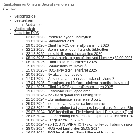
Ringkøbing og Omegns Sportsfiskerforening
Sitemap
Velkomstside
Bestyrelsen
Vedtægter
Medlemskab
Aktuelt fra ROS
03.03.2026 - Premiere-hygge i bålhytten
23.02.2026 - Sæsonstart 2026
29.01.2026 - Glimt fra ROS generalforsamling 2026
22.12.2025 - Stemningsbilleder fra årets Sildeaften
22.12.2025 - Indkald til generalforsamling 2026
08.10.2025 - JK's Juniorklub gæstefisker ved Hover Å (22.09.2025
08.10.2025 - Glimt fra ROS-aktiviteter i 2025
15.09.2025 - Sommerlaks fra Hover Å
15.09.2025 - ROS-aktiviteter i efteråret 2025
20.06.2025 - Ny aftale med lodsejer
17.04.2025 - Varsling af ændring vedr. fiskeret - Zone 2
17.04.2025 - Foreningsture i foråret - pighvar, hornfisk, havørred
26.01.2025 - Glimt fra ROS generalforsamlingen 2025
19.01.2025 - Fiskevand 2025 opdateret
23.12.2024 - Indkald til generalforsamling 2025
21.10.2024 - Efterårsfangster i størrelse S og L
26.09.2024 - Igen pighvar-succes på foreningstur
13.08.2024 - Fotoberetning fra flyderings-inspirationsaften ved Ri
29.07.2024 - ROS inspiration - Flyderingsfiskeri i Ringkøbing Fjord
26.06.2024 - Fotoberetning fra skumbille-inspirationsaften ved Hov
26.06.2024 - Fangster fra juni 2024
10.06.2024 - 2 x ROS INSPIRATION - skumbille- og flyderingsfiske
28.05.2024 - ROS ved Limfjorden 25.05.2024
16.05.2024 - ROS inspiration - Skumbiller ved Hover Å