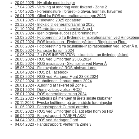
20.06.2025 - Ny aftale med lodsejer
17.04.2025 - Varsling af ændring vedr. fiskeret - Zone 2
17.04.2025 - Foreningsture i foråret - pighvar, hornfisk, havørred
26.01.2025 - Glimt fra ROS generalforsamlingen 2025
19.01.2025 - Fiskevand 2025 opdateret
23.12.2024 - Indkald til generalforsamling 2025
21.10.2024 - Efterårsfangster i størrelse S og L
26.09.2024 - Igen pighvar-succes på foreningstur
13.08.2024 - Fotoberetning fra flyderings-inspirationsaften ved Ringkøbin
29.07.2024 - ROS inspiration - Flyderingsfiskeri i Ringkøbing Fjord
26.06.2024 - Fotoberetning fra skumbille-inspirationsaften ved Hover Å d.
26.06.2024 - Fangster fra juni 2024
10.06.2024 - 2 x ROS INSPIRATION - skumbille- og flyderingsfiskeri
28.05.2024 - ROS ved Limfjorden 25.05.2024
16.05.2024 - ROS inspiration - Skumbiller ved Hover Å
05.05.2024 - Fin rovplade på ROS-pighvar-turen
16.04.2024 - ROS på Facebook
30.03.2024 - ROS ved Mariager Fjord 23.03.2024
22.02.2024 - Klubaftener i februar-marts 2024
28.01.2024 - Ændring af fiskeret på Zone 1
28.01.2024 - Den nye bestyrelse i ROS!
28.01.2024 - ROS generalforsamling 2024
05.12.2023 - Pattegris på menuen til årets sidste klubaften
20.11.2023 - Fynske fedtfinner på årets sidste foreningstur
01.06.2023 - Fangstrapport: Gummi-ørreder!
20.05.2023 - ROS ved Limfjorden på jagt efter horn og HØ
06.04.2023 - Fangstrapport: PÅSKELAKS!
04.04.2023 - ROS ved Mariager Fjord
04.04.2023 - Fangstrapport: Pletter fra Zone 3