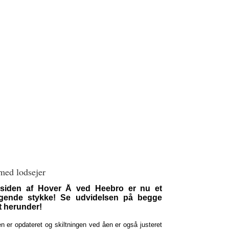
med lodsejer
dsiden af Hover Å ved Heebro er nu et
ende stykke! Se udvidelsen på begge
t herunder!
n er opdateret og skiltningen ved åen er også justeret